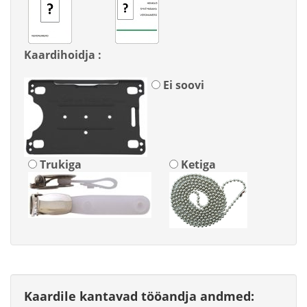
Kaardihoidja :
Ei soovi
Trukiga
Ketiga
Kaardile kantavad tööandja andmed: