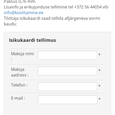
Paksus 0,76 mm.
Lisainfo ja erikujunduse tellimine tel +372 56 44054 või
info@koolitamine.ee
Töötaja isikukaardi saad tellida alljärgeneva vormi
kaudu:
Isikukaardi tellimus
Maksja nimi
*
:
Maksja
*
aadress :
Telefon :
*
E-mail :
*