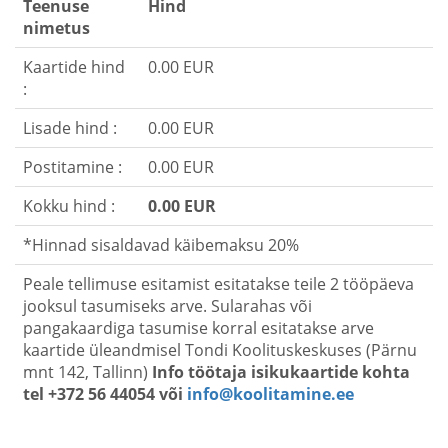
Teenuse
Hind
nimetus
Kaartide hind
0.00 EUR
:
Lisade hind :
0.00 EUR
Postitamine :
0.00 EUR
Kokku hind :
0.00 EUR
*Hinnad sisaldavad käibemaksu 20%
Peale tellimuse esitamist esitatakse teile 2 tööpäeva
jooksul tasumiseks arve. Sularahas või
pangakaardiga tasumise korral esitatakse arve
kaartide üleandmisel Tondi Koolituskeskuses (Pärnu
mnt 142, Tallinn)
Info töötaja isikukaartide kohta
tel +372 56 44054 või
info@koolitamine.ee