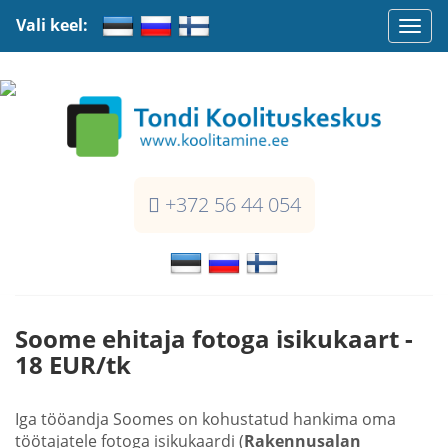
Vali keel:
Togg
navi
+372 56 44 054
Soome ehitaja fotoga isikukaart -
18 EUR/tk
Iga tööandja Soomes on kohustatud hankima oma
töötajatele fotoga isikukaardi (
Rakennusalan