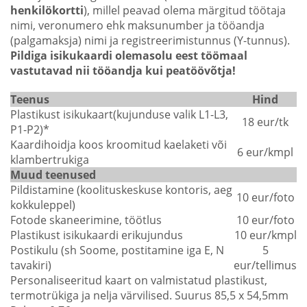
henkilökortti
), millel peavad olema märgitud töötaja
nimi, veronumero ehk maksunumber ja tööandja
(palgamaksja) nimi ja registreerimistunnus (Y-tunnus).
Pildiga isikukaardi olemasolu eest töömaal
vastutavad nii tööandja kui peatöövõtja!
Teenus
Hind
Plastikust isikukaart(kujunduse valik L1-L3,
18 eur/tk
P1-P2)*
Kaardihoidja koos kroomitud kaelaketi või
6 eur/kmpl
klambertrukiga
Muud teenused
Pildistamine (koolituskeskuse kontoris, aeg
10 eur/foto
kokkuleppel)
Fotode skaneerimine, töötlus
10 eur/foto
Plastikust isikukaardi erikujundus
10 eur/kmpl
Postikulu (sh Soome, postitamine iga E, N
5
tavakiri)
eur/tellimus
Personaliseeritud kaart on valmistatud plastikust,
termotrükiga ja nelja värvilised. Suurus 85,5 x 54,5mm