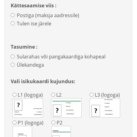
Kättesaamise viis :
Postiga (maksja aadressile)
Tulen ise järele
Tasumine :
Sularahas või pangakaardiga kohapeal
Ülekandega
Vali isikukaardi kujundus:
L1 (logoga)
L2
L3 (logoga)
P1 (logoga)
P2