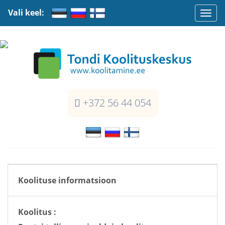
Vali keel:
Togg
navi
+372 56 44 054
Koolituse informatsioon
Koolitus :