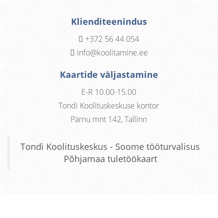
Klienditeenindus
+372 56 44 054
info@koolitamine.ee
Kaartide väljastamine
E-R 10.00-15.00
Tondi Koolituskeskuse kontor
Pärnu mnt 142, Tallinn
Tondi Koolituskeskus - Soome tööturvalisus
Põhjamaa tuletöökaart