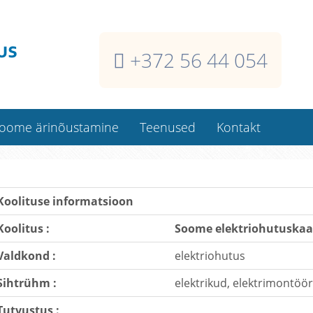
+372 56 44 054
oome ärinõustamine
Teenused
Kontakt
Soome ehitaja isikukaart
Kaardi dublikaadid
Koolituse informatsioon
Koolitused kliendi juures
Koolitus :
Soome elektriohutuskaar
Koolitusklassi rentimine
Valdkond :
elektriohutus
Kindlustused Soomes
Sihtrühm :
Raamatupidamisteenused
elektrikud, elektrimontöör
Tutvustus :