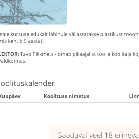
Igale kursuse edukalt läbinule väljastatakse plastikust tööoh
mis kehtib 5 aastat.
LEKTOR
: Tavo Pikkmets - omab pikaajalist töö ja koolitaja 
valdkonnas.
oolituskalender
Kuupäev
Koolituse nimetus
Lin
Saadaval veel 18 erineva