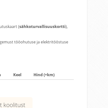
utuskaart (
sähkoturvallisuuskortti
),
kogemust tööohutuse ja elektritööstuse
n
Keel
Hind (+km)
t koolitust