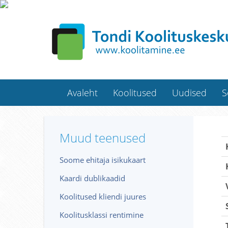
Avaleht
Koolitused
Uudised
S
Muud teenused
Soome ehitaja isikukaart
Kaardi dublikaadid
Koolitused kliendi juures
Koolitusklassi rentimine