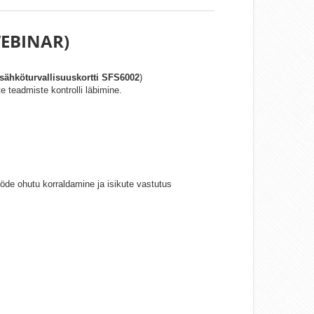
WEBINAR)
sähköturvallisuuskortti SFS6002
)
 teadmiste kontrolli läbimine.
ööde ohutu korraldamine ja isikute vastutus