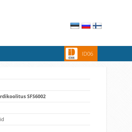
ID06
dikoolitus SFS6002
id