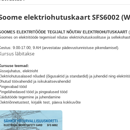
Soome elektriohutuskaart
SFS6002 (
SOOMES ELEKTRITÖÖDE TEGIJALT NÕUTAV ELEKTRIOHUTUSKAART
(
Soomes on elektritööde tegemisel nõutav elektriohutuskoolituse ja sellekohaste
Kestus: 9.00-17.00; 9 AH (arvestatav pädevustunnistuse pikendamisel).
Kursus läbitakse
Kursuse teemad:
Sissejuhatus, elektrioht
Elektriohutusalased nõuded (õigusaktid ja standardid) ja juhendid ning elektrit
Ohutud töövahendid ja isikukaitsevahendid
Pingevabad tööd
Pingelähedased tööd ja pingealused tööd
Käidutööde tegemine ja juhendamine
Elektriõnnetustest, kirjalik test, päeva kokkuvõte