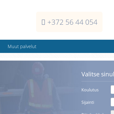
+372 56 44 054
Muut palvelut
Kuvalliset
henkilötunnisteet
työmaalle
Valitse sinu
Koulutus
Sijainti