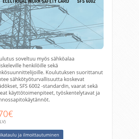
ulutus soveltuu myös sähköalaa
skeleville henkilöille sekä
hkösuunnittelijoille. Koulutuksen suorittanut
ntee sähkötyöturvallisuutta koskevat
ädökset, SFS 6002 -standardin, vaarat sekä
keat käyttötoimenpiteet, työskentelytavat ja
nnossapitokäytännöt.
70€
LV)
ikataulu ja ilmoittautuminen