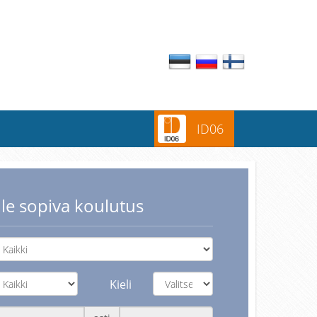
ID06
lle sopiva koulutus
Kieli