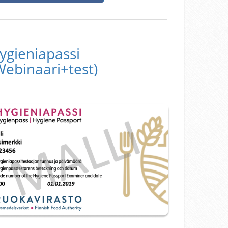
ygieniapassi
Webinaari+test)