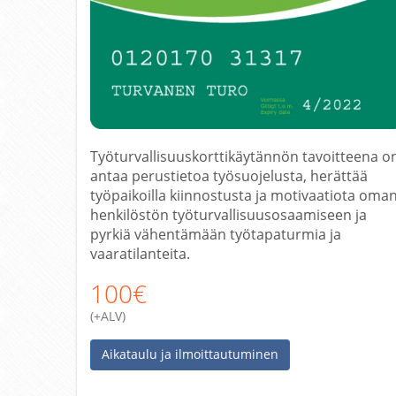
Työturvallisuuskorttikäytännön tavoitteena o
antaa perustietoa työsuojelusta, herättää
työpaikoilla kiinnostusta ja motivaatiota oma
henkilöstön työturvallisuusosaamiseen ja
pyrkiä vähentämään työtapaturmia ja
vaaratilanteita.
100€
(+ALV)
Aikataulu ja ilmoittautuminen