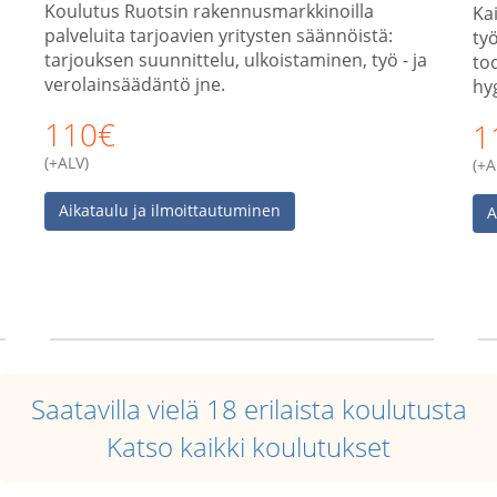
Koulutus Ruotsin rakennusmarkkinoilla
Kai
palveluita tarjoavien yritysten säännöistä:
ty
tarjouksen suunnittelu, ulkoistaminen, työ - ja
tod
verolainsäädäntö jne.
hy
110€
1
(+ALV)
(+A
Aikataulu ja ilmoittautuminen
A
Saatavilla vielä 18 erilaista koulutusta
Katso kaikki koulutukset