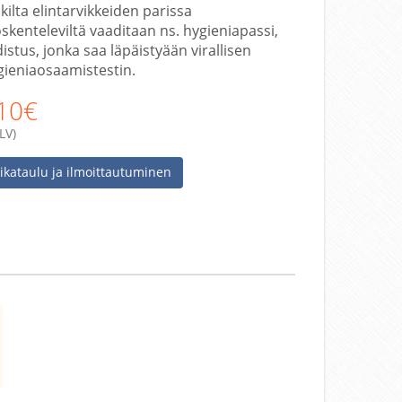
kilta elintarvikkeiden parissa
öskenteleviltä vaaditaan ns. hygieniapassi,
istus, jonka saa läpäistyään virallisen
gieniaosaamistestin.
10€
LV)
ikataulu ja ilmoittautuminen