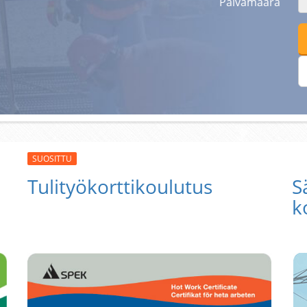
Päivämäärä
SUOSITTU
Tulityökorttikoulutus
S
k