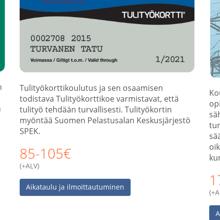
n
Tulityökorttikoulutus ja sen osaamisen
Ko
todistava Tulityökorttikoe varmistavat, että
opi
n
tulityö tehdään turvallisesti. Tulityökortin
sä
myöntää Suomen Pelastusalan Keskusjärjestö
tu
SPEK.
sä
oi
85-105€
ku
(+ALV)
1
Aikataulu ja ilmoittautuminen
(+A
A