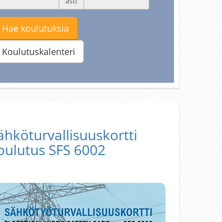
asti
Hae koulutuksia
Koulutuskalenteri
ähköturvallisuuskortti
oulutus SFS 6002