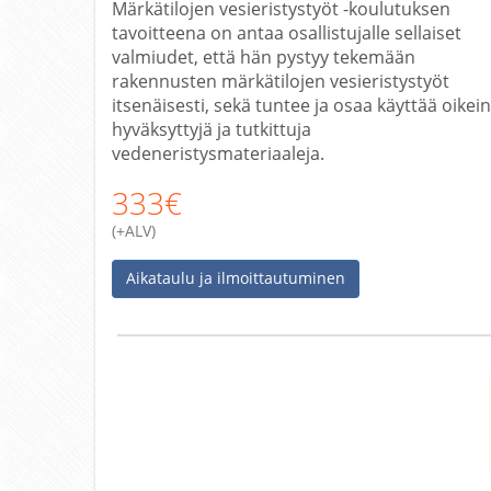
Märkätilojen vesieristystyöt -koulutuksen
tavoitteena on antaa osallistujalle sellaiset
valmiudet, että hän pystyy tekemään
rakennusten märkätilojen vesieristystyöt
itsenäisesti, sekä tuntee ja osaa käyttää oikein
hyväksyttyjä ja tutkittuja
vedeneristysmateriaaleja.
333€
(+ALV)
Aikataulu ja ilmoittautuminen